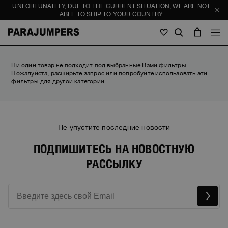
UNFORTUNATELY, DUE TO THE CURRENT SITUATION, WE ARE NOT
ABLE TO SHIP TO YOUR COUNTRY.
МУЖСКАЯ
Ни один товар не подходит под выбранные Вами фильтры.
Пожалуйста, расширьте запрос или попробуйте использовать эти
фильтры для другой категории.
МУЖСКАЯ
ЖЕНСКАЯ
ДЕТСКАЯ
ЖЕНСКАЯ
Смотреть все
ДЕТСКАЯ
Не упустите последние новости
жакеты
Смотреть все
Смотреть все
ПОДПИШИТЕСЬ НА НОВОСТНУЮ
пуховик
Сумки/Рюкзаки
Masterpiece
Journal
РАССЫЛКУ
жакеты
Смотреть все
Hybrids
Головные уборы
Icons
пуховик
Сумки/Рюкзаки
Masterpiece
Stories
Куртка-бомбер
Invisible Cities
Hybrids
Головные уборы
Icons
STORIES
трикотаж
Everyday Wear