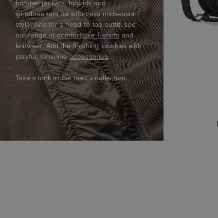
брюки
bomber jackets
,
hybrids
and
Alaskan Bush Pilot
windbreakers for effortless midseason
жилет
жилет
View All
style. And for a head-to-toe outfit, see
плавки
Parka Jackets
our range of
comfortable T-shirts
and
Parka
knitwear. Add the finishing touches with
Смотреть все
playful, feminine
accessories
.
Смотреть все
Take a look at the
men's collection
.