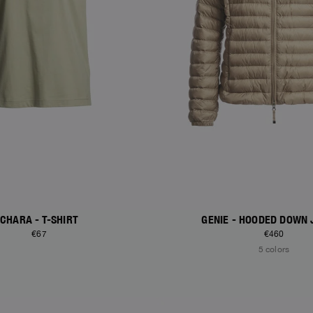
CHARA - T-SHIRT
GENIE - HOODED DOWN 
€67
€460
5 colors