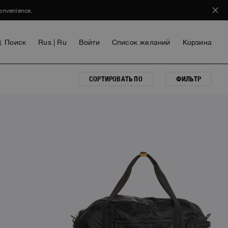
convenience.
Поиск
Rus | Ru
Войти
Список желаний
Корзина
СОРТИРОВАТЬ ПО
ФИЛЬТР
ДЕВОЧКА
VOICES FROM ANY COAST
INVISIBLE CITIES
INVISIBLE CITIES
EVERYDAY WEAR
EVERYDAY WEAR