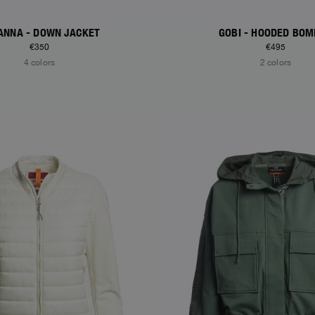
ROSANNA - DOWN JACKET
GOBI - HOODED BO
€350
€495
4 colors
2 colors