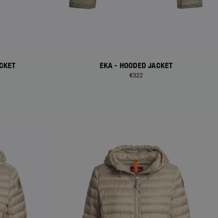
ACKET
EKA - HOODED JACKET
€322