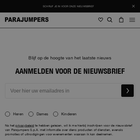
SCHRIJF JE IN VOOR ONZE NIEUWSBRIEF
Mannen
Mannen
Vrouwen
Jong
Vrouwen
Blijf op de hoogte van het laatste nieuws
Bekijk alle
AANMELDEN VOOR DE NIEUWSBRIEF
Jong
Jasjes
Bekijk alle
Bekijk alle
Donsjassen
Tassen en rugzakken
Masterpiece
Promoties
Jasjes
Bekijk alle
Hybrids
Petten
Icons
Donsjassen
Tassen en rugzakken
Heren
Dames
Kinderen
Masterpiece
Journal
Bomberjacken
Invisible Cities
Na het
privacybeleid
te hebben gelezen, wil ik me hierbij inschrijven voor de nieuwsbrief
Hybrids
Bekijk alle
Petten
Icons
van Parajumpers S.p.A. met informatie over diens producten of diensten, evenals
Tricot
Everyday Wear
promoties of uitnodigingen voor evenementen waaraan ik kan deelnemen.
Stories