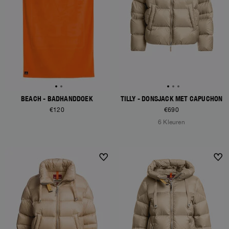
BEACH - BADHANDDOEK
TILLY - DONSJACK MET CAPUCHON
€120
€690
6 Kleuren
NEW ARRIVALS
NEW ARRIVALS