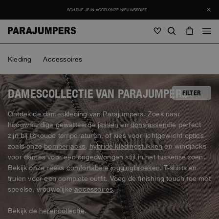
SCHRIJF JE IN VOOR ONZE NIEUWSBRIEF
Mannen
Kleding
Accessoires
Mannen
Vrouwen
Jong
Vrouwen
DAMESCOLLECTIE VAN PARAJUMPERS
FILTER
Bekijk alle
Ontdek de dameskleding van Parajumpers. Zoek naar
Jong
hoogwaardige gewatteerde
jassen
en
donsjassen
die perfect
Jasjes
Bekijk alle
zijn bij ijskoude temperaturen, of kies voor lichtgewicht opties
Bekijk alle
zoals onze
bomberjacks
,
hybride kledingstukken
en windjacks
Donsjassen
Tassen en rugzakken
Masterpiece
Promoties
voor dames voor een ongedwongen stijl in het tussenseizoen.
Jasjes
Bekijk alle
Hybrids
Bekijk onze reeks
comfortabele joggingbroeken
, T-shirts en
Petten
Icons
Donsjassen
truien voor een complete outfit. Voeg de finishing touch toe met
Tassen en rugzakken
Masterpiece
Journal
Bomberjacken
speelse, vrouwelijke
accessoires
.
Invisible Cities
Hybrids
Bekijk alle
Petten
Icons
Tricot
Everyday Wear
Bekijk de
herencollectie
.
Stories