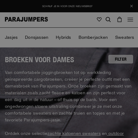
SCHRIJF JE IN VOOR ONZE NIEUWSBRIEF
Mannen
Jasjes
Donsjassen
Hybrids
Bomberjacken
Sweaters
Mannen
Vrouwen
Jong
Vrouwen
BROEKEN VOOR DAMES
FILTER
Bekijk alle
Van comfortabele joggingbroeken tot op werkkleding
Jong
geïnspireerde cargobroeken, creëer je perfecte outfit met een
Jasjes
Bekijk alle
damesbroek van Parajumpers. Onze broeken zijn gemaakt van
Bekijk alle
Donsjassen
materialen zoals zacht fleece en katoen en zijn perfect voor
Tassen en rugzakken
Masterpiece
Promoties
Jasjes
een dag uit in de natuur – of thuis op de bank. Voor een
Bekijk alle
Hybrids
Petten
ongedwongen stoere uitstraling combineer je ze met onze
Icons
Donsjassen
Tassen en rugzakken
comfortabele sweaters en zachte truien en topjes en met je
Masterpiece
Journal
Bomberjacken
Invisible Cities
favoriete Parajumpers-jasje.
Hybrids
Bekijk alle
Petten
Icons
Tricot
Everyday Wear
Ontdek onze selectie
zachte katoenen sweaters
en
outdoor
Stories