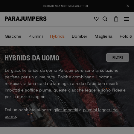
ISCRIVITI ALLA NOSTRA NEWSLETTER
Uomo
Giacche
Piumini
Hybrids
Bomber
Maglieria
Polo & 
Uomo
Donna
Bambino
Donna
HYBRIDS DA UOMO
FILTRI
Vedi tutto
Le giacche ibride da uomo Parajumpers sono la soluzione
Bambino
perfetta per un clima mite. Poiché combinano il cotone
Giacche
Vedi tutto
morbido, la lana calda e la maglia a nido d'ape con inserti
Vedi tutto
Piumini
imbottiti e soffice piuma, queste giacche leggere sono l’ideale
Borse & Zaini
Masterpiece
SALDI
Giacche
per le mezze stagioni.
Vedi tutto
Hybrids
Cappellini
Icons
Piumini
Borse & Zaini
Dai un'occhiata ai nostri
gilet imbottiti
e
piumini leggeri da
Masterpiece
Journal
Bomber
Invisible Cities
uomo
.
Hybrids
Vedi tutto
Cappellini
Icons
Maglieria
Everyday Wear
Stories