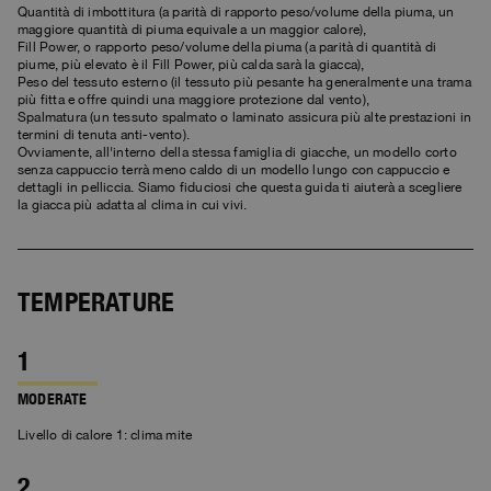
Bomber
Abbigliamento
Vedi tutto
Invisible Cities
Quantità di imbottitura (a parità di rapporto peso/volume della piuma, un
Polo & T-Shirts
Rescue
maggiore quantità di piuma equivale a un maggior calore),
STORIES
Felpe
Accessori
Abbigliamento
Fill Power, o rapporto peso/volume della piuma (a parità di quantità di
Everyday Wear
piume, più elevato è il Fill Power, più calda sarà la giacca),
Felpe
Travel
Peso del tessuto esterno (il tessuto più pesante ha generalmente una trama
Top e T-shirt
Saving the Pallas' cat
Accessori
Rescue
Login
più fitta e offre quindi una maggiore protezione dal vento),
Pantaloni
Spalmatura (un tessuto spalmato o laminato assicura più alte prestazioni in
Bluemoon The Crew
termini di tenuta anti-vento).
Maglieria
Wishlist
Travel
Ovviamente, all'interno della stessa famiglia di giacche, un modello corto
Overshirts
Anthony Bogdan
senza cappuccio terrà meno caldo di un modello lungo con cappuccio e
Customer Service
Pantaloni
Voices from an Icy Coast
Anthony Bogdan
dettagli in pelliccia. Siamo fiduciosi che questa guida ti aiuterà a scegliere
la giacca più adatta al clima in cui vivi.
Gilet
Lingua: IT
Gilet e Smanicati
Wiggo Antonsen
Costumi
Parka
Heidi Sevestre
TEMPERATURE
Parka
Jason Roberts
Kristin Eriksson
MODERATE
Hege Giske
Livello di calore 1: clima mite
View All