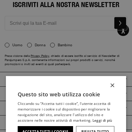
ISCRIVITI ALLA NOSTRA NEWSLETTER
Uomo
Donna
Bambino
Presa visione della
Privacy Policy
, chiedo di essere iscritto al servizio di Newsletter di
Parajumpers S.p.A. contenente informazioni sui propri prodotti o servizi, nonché
promozioni o inviti ad eventi ai quali parteciperà.
PARAJUMPERS
×
Questo sito web utilizza cookie
SERVIZIO CLIENTI
ITALIAN
Cliccando su “Accetta tutti i cookie”, l'utente accetta di
ITALIAN
GUIDA PRODOTTI
memorizzare i cookie sul dispositivo per migliorare la
FRENCH
navigazione del sito, analizzare l'utilizzo del sito e
assistere nelle nostre attività di marketing.
Leggi di più
GERMAN
ACCETTA TUTTI I COOKIE
RIFIUTA TUTTO