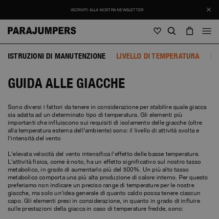
ISCRIVITI ALLA NOSTRA NEWSLETTER
ISTRUZIONI DI MANUTENZIONE
LIVELLO DI TEMPERATURA
PA
Uomo
GUIDA ALLE GIACCHE
Uomo
Donna
Bambino
Donna
Vedi tutto
Sono diversi i fattori da tenere in considerazione per stabilire quale giacca
sia adatta ad un determinato tipo di temperatura. Gli elementi più
Bambino
importanti che influiscono sui requisiti di isolamento delle giacche (oltre
Giacche
Vedi tutto
alla temperatura esterna dell'ambiente) sono: il livello di attività svolta e
Vedi tutto
l'intensità del vento
Piumini
Borse & Zaini
Masterpiece
SALDI
L'elevata velocità del vento intensifica l'effetto delle basse temperature.
Giacche
Vedi tutto
L'attività fisica, come è noto, ha un effetto significativo sul nostro tasso
Hybrids
Cappellini
Icons
metabolico, in grado di aumentarlo più del 500%. Un più alto tasso
Piumini
metabolico comporta una più alta produzione di calore interno. Per questo
Borse & Zaini
Masterpiece
Journal
preferiamo non indicare un preciso range di temperature per le nostre
Bomber
Invisible Cities
giacche, ma solo un'idea generale di quanto caldo possa tenere ciascun
Hybrids
Vedi tutto
Cappellini
Icons
capo. Gli elementi presi in considerazione, in quanto in grado di influire
Maglieria
sulle prestazioni della giacca in caso di temperature fredde, sono:
Everyday Wear
Stories