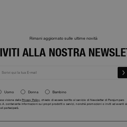
Rimani aggiornato sulle ultime novità
IVITI ALLA NOSTRA NEWSL
Uomo
Donna
Bambino
esa visione della
Privacy Policy
, chiedo di essere iscritto al servizio di Newsletter di Parajumpers
p.A. contenente informazioni sui propri prodotti o servizi, nonché promozioni o inviti ad eventi a
ali parteciperà.