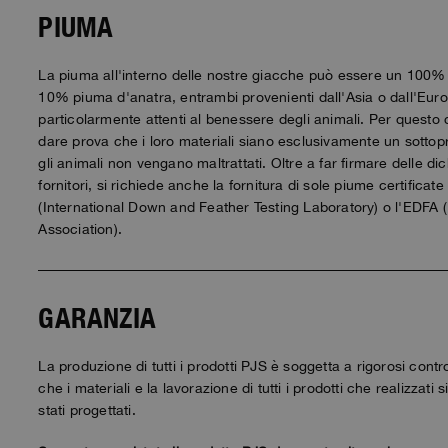
PIUMA
La piuma all'interno delle nostre giacche può essere un 100
10% piuma d'anatra, entrambi provenienti dall'Asia o dall'Eur
particolarmente attenti al benessere degli animali. Per questo chi
dare prova che i loro materiali siano esclusivamente un sottopr
gli animali non vengano maltrattati. Oltre a far firmare delle di
fornitori, si richiede anche la fornitura di sole piume certific
(International Down and Feather Testing Laboratory) o l'EDF
Association).
GARANZIA
La produzione di tutti i prodotti PJS è soggetta a rigorosi contr
che i materiali e la lavorazione di tutti i prodotti che realizzati 
stati progettati.