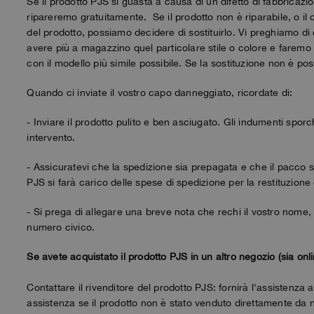
Se il prodotto PJS si guasta a causa di un difetto di fabbricazio
ripareremo gratuitamente. Se il prodotto non è riparabile, o il c
del prodotto, possiamo decidere di sostituirlo. Vi preghiamo
avere più a magazzino quel particolare stile o colore e faremo tu
con il modello più simile possibile. Se la sostituzione non è pos
Quando ci inviate il vostro capo danneggiato, ricordate di:
- Inviare il prodotto pulito e ben asciugato. Gli indumenti sporc
intervento.
- Assicuratevi che la spedizione sia prepagata e che il pacco si
PJS si farà carico delle spese di spedizione per la restituzione d
- Si prega di allegare una breve nota che rechi il vostro nome,
numero civico.
Se avete acquistato il prodotto PJS in un altro negozio (sia onli
Contattare il rivenditore del prodotto PJS: fornirà l'assistenz
assistenza se il prodotto non è stato venduto direttamente da n