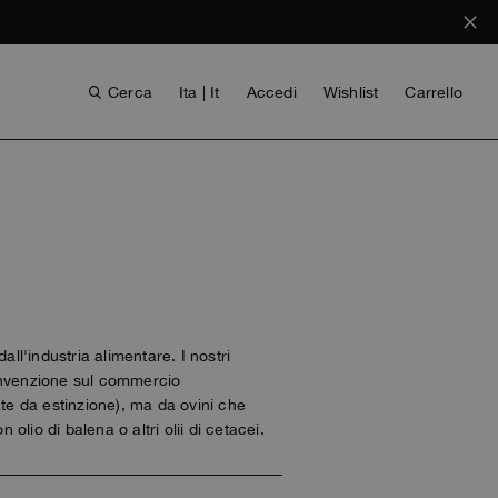
Cerca
Ita | It
Accedi
Wishlist
Carrello
l'industria alimentare. I nostri
Convenzione sul commercio
ate da estinzione), ma da ovini che
BAMBINA
VOICES FROM ANY COAST
INVISIBLE CITIES
INVISIBLE CITIES
EVERYDAY WEAR
EVERYDAY WEAR
 olio di balena o altri olii di cetacei.