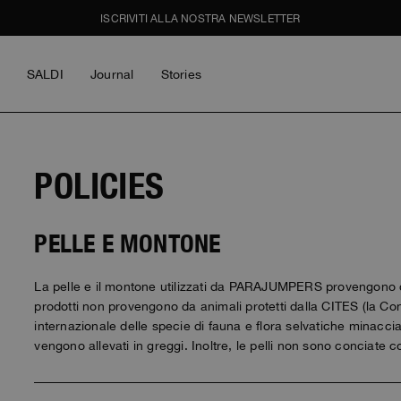
ISCRIVITI ALLA NOSTRA NEWSLETTER
SALDI
Journal
Stories
ACCEDI
Uomo
Donna
Bambino
GHTS
GHTS
BAMBINO
sclusiva.
POLICIES
piece
piece
to
e Cities
e Cities
PELLE E MONTONE
ACCEDI
ay Wear
ay Wear
La pelle e il montone utilizzati da PARAJUMPERS provengono dal
Ho dimenticato la password
prodotti non provengono da animali protetti dalla CITES (la 
internazionale delle specie di fauna e flora selvatiche minacci
BAMBINO
THE SCHOONER ACTIV
ON THE CREW
Y BOGDAN
MASTERPIECE
MASTERPIECE
ICONS
ICONS
on The Crew
y Bogdan
vengono allevati in greggi. Inoltre, le pelli non sono conciate con
y Bogdan