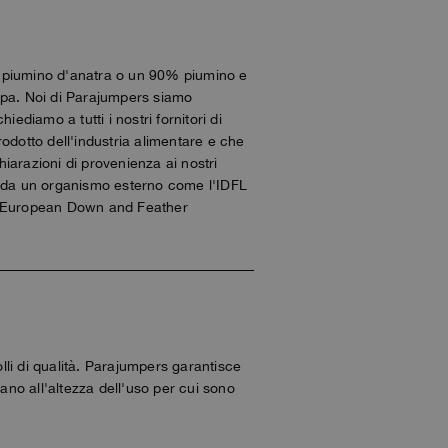
% piumino d'anatra o un 90% piumino e
opa. Noi di Parajumpers siamo
ediamo a tutti i nostri fornitori di
odotto dell'industria alimentare e che
chiarazioni di provenienza ai nostri
ate da un organismo esterno come l'IDFL
A (European Down and Feather
olli di qualità. Parajumpers garantisce
siano all'altezza dell'uso per cui sono