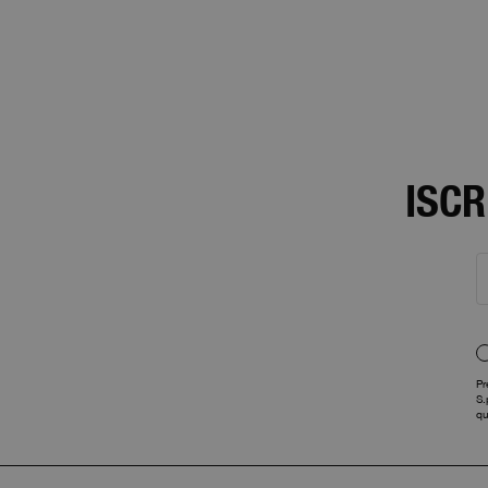
ISCR
Pr
S.
qu