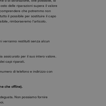
ne o di lavorazione, ove possibile, lo
osto delle riparazioni supera il valore
 di comprendere che potremmo non
tto il possibile per sostituire il capo
sibile, rimborseremo l'articolo.
hi verranno restituiti senza alcun
a assicurato per il suo intero valore.
ei capi riparati.
 numero di telefono e indirizzo con
ne che offline).
a adeguata. Non possiamo fornire
oi.