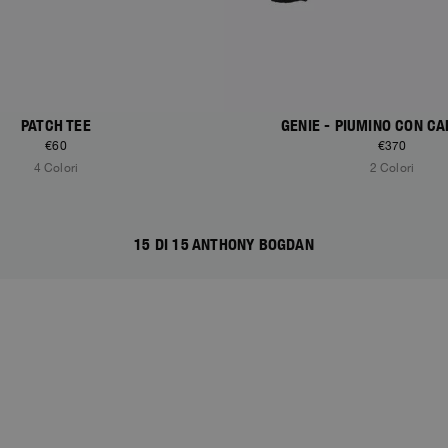
PATCH TEE
GENIE - PIUMINO CON C
€60
€370
4 Colori
2 Colori
15 DI 15 ANTHONY BOGDAN