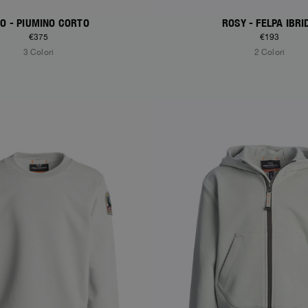
O - PIUMINO CORTO
ROSY - FELPA IBRI
€375
€193
3 Colori
2 Colori