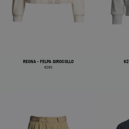
REONA - FELPA GIROCOLLO
K2
€285