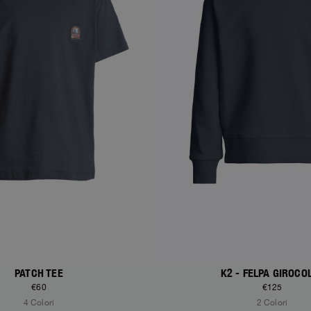
PATCH TEE
K2 - FELPA GIROCO
€60
€125
4 Colori
2 Colori