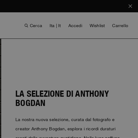
Cerca
Ita | It
Accedi
Wishlist
Carrello
LA SELEZIONE DI ANTHONY
BOGDAN
BAMBINA
VOICES FROM ANY COAST
INVISIBLE CITIES
INVISIBLE CITIES
EVERYDAY WEAR
EVERYDAY WEAR
La nostra nuova selezione, curata dal fotografo e
creator Anthony Bogdan, esplora i ricordi duraturi
creati dalle avventure quotidiane. Nella luce soffusa