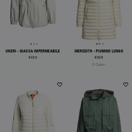
UNERI - GIACCA IMPERMEABILE
MEREDITH - PIUMINO LUNGO
€455
€368
2 Colori