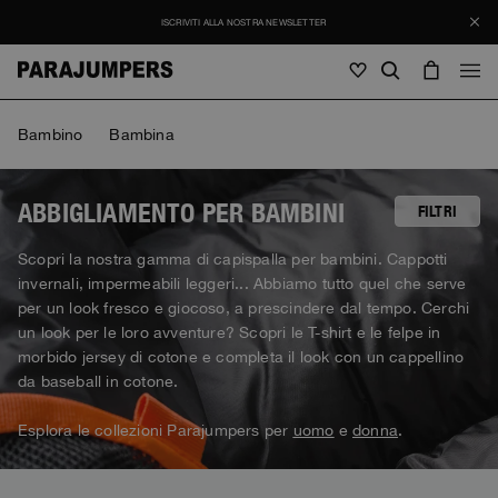
ISCRIVITI ALLA NOSTRA NEWSLETTER
Uomo
Bambino
Bambina
Uomo
Donna
Bambino
Donna
ABBIGLIAMENTO PER BAMBINI
FILTRI
Vedi tutto
Scopri la nostra gamma di capispalla per bambini. Cappotti
Bambino
invernali, impermeabili leggeri... Abbiamo tutto quel che serve
Giacche
Vedi tutto
per un look fresco e giocoso, a prescindere dal tempo. Cerchi
Vedi tutto
un look per le loro avventure? Scopri le T-shirt e le felpe in
Piumini
Borse & Zaini
Masterpiece
SALDI
morbido jersey di cotone e completa il look con un cappellino
Giacche
Vedi tutto
Hybrids
da baseball in cotone.
Cappellini
Icons
Piumini
Borse & Zaini
Masterpiece
Journal
Bomber
Esplora le collezioni Parajumpers per
uomo
e
donna
.
Invisible Cities
Hybrids
Vedi tutto
Cappellini
Icons
Maglieria
Everyday Wear
Stories