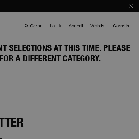
Cerca
Ita | It
Accedi
Wishlist
Carrello
 SELECTIONS AT THIS TIME. PLEASE
FOR A DIFFERENT CATEGORY.
BAMBINA
VOICES FROM ANY COAST
ETTER
INVISIBLE CITIES
INVISIBLE CITIES
EVERYDAY WEAR
EVERYDAY WEAR