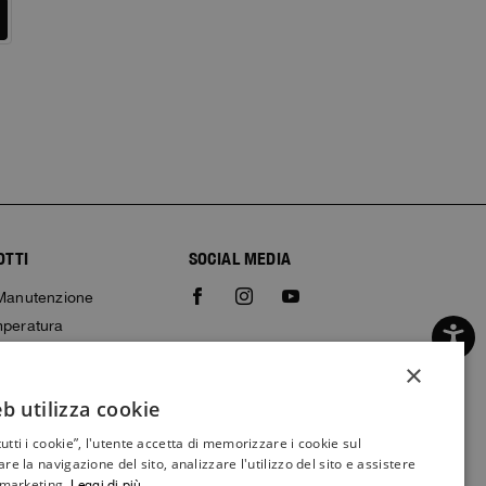
i
OTTI
SOCIAL MEDIA
i Manutenzione
mperatura
 contraffatti
×
glie
b utilizza cookie
ITALIAN
o
utti i cookie”, l'utente accetta di memorizzare i cookie sul
ITALIAN
re la navigazione del sito, analizzare l'utilizzo del sito e assistere
FRENCH
i marketing.
Leggi di più