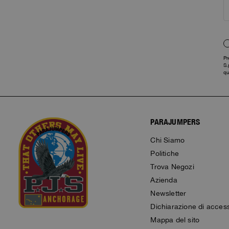
Alaskan Bush Pilot
Gilet
Vedi tutto
View All
Costumi
Parka
Pr
Parka
S.
qu
Vedi tutto
PARAJUMPERS
Chi Siamo
Politiche
Trova Negozi
Azienda
Newsletter
Dichiarazione di accessi
Mappa del sito