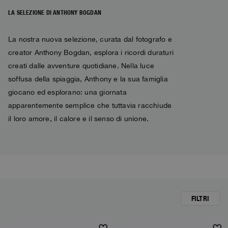
Bomber
Abbigliamento
Vedi tutto
Invisible Cities
Polo & T-Shirts
Rescue
LA SELEZIONE DI ANTHONY BOGDAN
STORIES
Felpe
Accessori
Abbigliamento
Everyday Wear
Felpe
Travel
La nostra nuova selezione, curata dal fotografo e
Top e T-shirt
Saving the Pallas' cat
Accessori
Rescue
Login
creator Anthony Bogdan, esplora i ricordi duraturi
Pantaloni
Bluemoon The Crew
Maglieria
Wishlist
creati dalle avventure quotidiane. Nella luce
Travel
Overshirts
Anthony Bogdan
soffusa della spiaggia, Anthony e la sua famiglia
Customer Service
Pantaloni
Voices from an Icy Coast
Anthony Bogdan
giocano ed esplorano: una giornata
Gilet
Lingua: IT
apparentemente semplice che tuttavia racchiude
Gilet e Smanicati
Wiggo Antonsen
Costumi
il loro amore, il calore e il senso di unione.
Parka
Heidi Sevestre
Parka
Jason Roberts
Kristin Eriksson
Hege Giske
FILTRI
View All