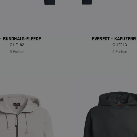
 - RUNDHALS-FLEECE
EVEREST - KAPUZENF
CHF182
CHF213
5 Farben
5 Farben