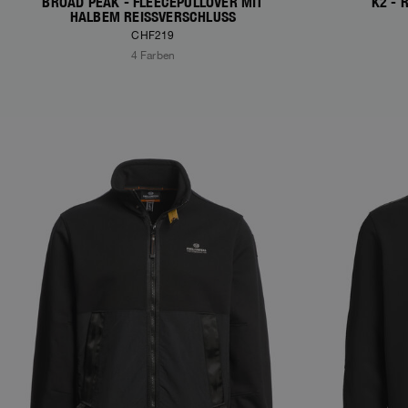
BROAD PEAK - FLEECEPULLOVER MIT
K2 - 
HALBEM REISSVERSCHLUSS
CHF219
4 Farben
NEW ARRIVALS
NEW ARRIVAL