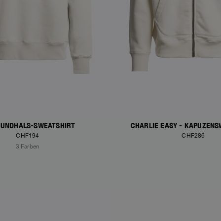
RUNDHALS-SWEATSHIRT
CHARLIE EASY - KAPUZENS
CHF194
CHF286
3 Farben
S
NEW ARRIVALS