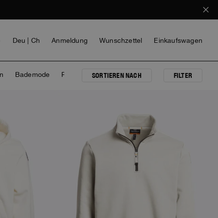
e
Deu | Ch
Anmeldung
Wunschzettel
Einkaufswagen
n
Bademode
Parka-Jacke
SORTIEREN NACH
FILTER
NEW ARRIVALS
MÄDCHEN
VOICES FROM ANY COAST
INVISIBLE CITIES
INVISIBLE CITIES
EVERYDAY WEAR
EVERYDAY WEAR