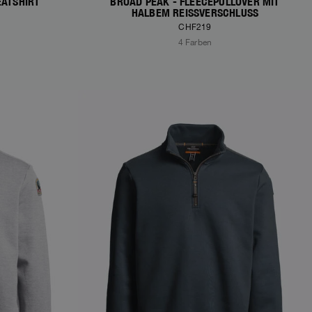
EATSHIRT
BROAD PEAK - FLEECEPULLOVER MIT
HALBEM REISSVERSCHLUSS
CHF219
4 Farben
NEW ARRIVALS