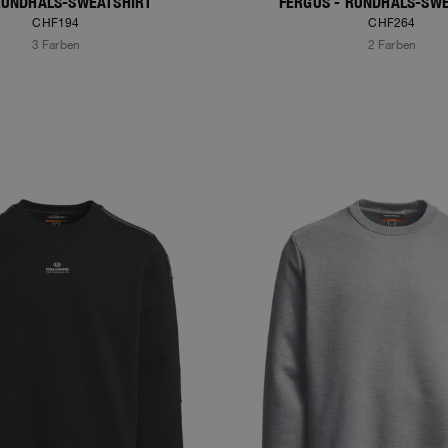
RUNDHALS-SWEATSHIRT
FERGUS - RUNDHALS-SW
CHF194
CHF264
3 Farben
2 Farben
S
NEW ARRIVALS