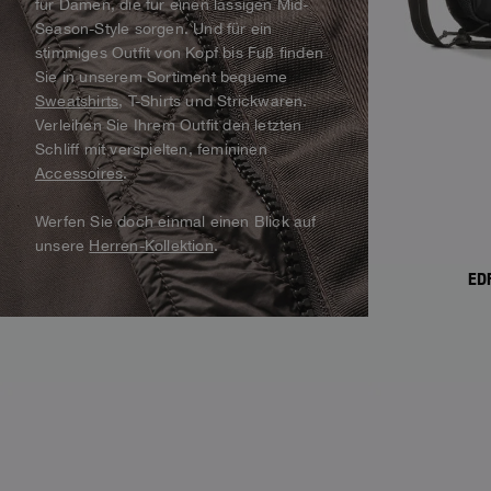
für Damen, die für einen lässigen Mid-
Alaskan Bush Pilot
Season-Style sorgen. Und für ein
Westen
Parka
View All
stimmiges Outfit von Kopf bis Fuß finden
Bademode
Alles anzeigen
Sie in unserem Sortiment bequeme
Parka-Jacke
Sweatshirts
, T-Shirts und Strickwaren.
Verleihen Sie Ihrem Outfit den letzten
Alles anzeigen
Schliff mit verspielten, femininen
Accessoires
.
Werfen Sie doch einmal einen Blick auf
unsere
Herren-Kollektion
.
ED