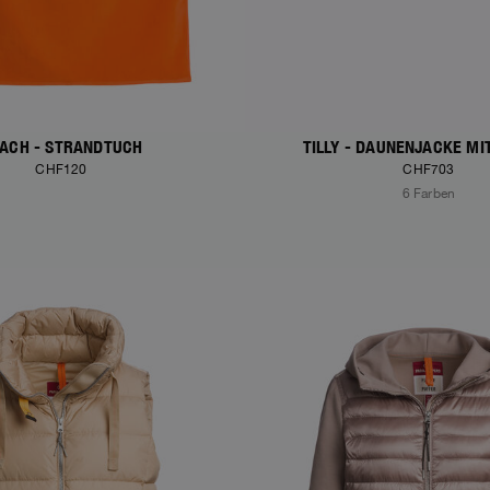
ACH - STRANDTUCH
TILLY - DAUNENJACKE MI
CHF120
CHF703
6 Farben
S
NEW ARRIVALS