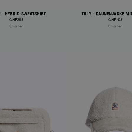
E - HYBRID-SWEATSHIRT
TILLY - DAUNENJACKE MI
CHF398
CHF703
3 Farben
6 Farben
S
NEW ARRIVALS