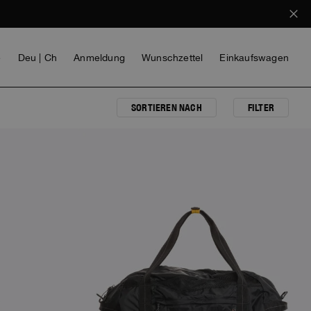
e
Deu | Ch
Anmeldung
Wunschzettel
Einkaufswagen
SORTIEREN NACH
FILTER
MÄDCHEN
VOICES FROM ANY COAST
INVISIBLE CITIES
INVISIBLE CITIES
EVERYDAY WEAR
EVERYDAY WEAR