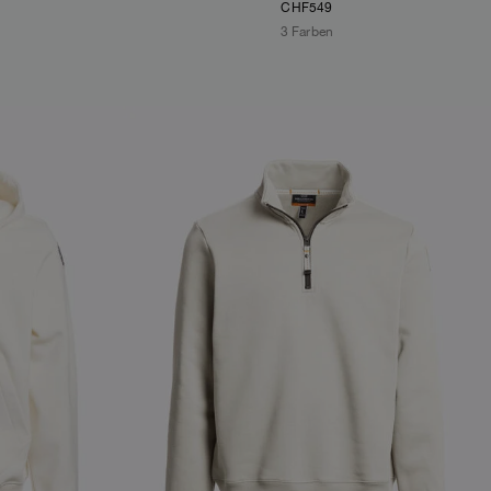
CHF549
3 Farben
NEW ARRIVALS