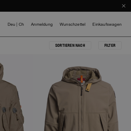
e
Deu | Ch
Anmeldung
Wunschzettel
Einkaufswagen
SORTIEREN NACH
FILTER
NEW ARRIVALS
MÄDCHEN
VOICES FROM ANY COAST
INVISIBLE CITIES
INVISIBLE CITIES
EVERYDAY WEAR
EVERYDAY WEAR