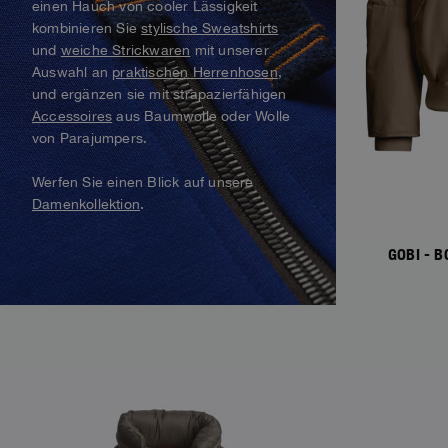
einen Hauch von cooler Lässigkeit
Alaskan Bush Pilot
kombinieren Sie
stylische Sweatshirts
Westen
Parka
View All
und
weiche Strickwaren
mit unserer
Bademode
Alles anzeigen
Auswahl an
praktischen Herrenhosen
,
Parka-Jacke
und ergänzen sie mit strapazierfähigen
Accessoires
aus Baumwolle oder Wolle
Alles anzeigen
von Parajumpers.
Werfen Sie einen Blick auf unsere
Damenkollektion
.
GOBI - 
NEW ARRIVALS
NEW ARRIVAL