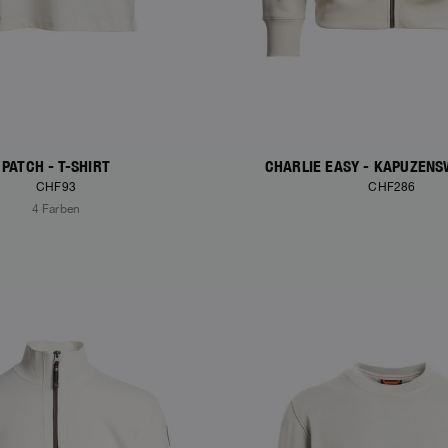
PATCH - T-SHIRT
CHARLIE EASY - KAPUZENS
CHF93
CHF286
4 Farben
S
NEW ARRIVALS