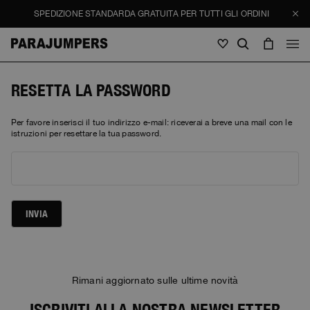
SPEDIZIONE STANDARDA GRATUITA PER TUTTI GLI ORDINI
Uomo
RESETTA LA PASSWORD
Uomo
Donna
Bambini
Per favore inserisci il tuo indirizzo e-mail: riceverai a breve una mail con le
Donna
istruzioni per resettare la tua password.
Vedi tutto
Bambini
Giacche
Vedi tutto
Vedi tutto
Piumini
Borse & Zaini
Masterpiece
INVIA
SALDI
Giacche
Vedi tutto
Hybrid
Cappellini
Icons
Piumini
Borse & Zaini
Masterpiece
Journal
Bomber
Invisible Cities
Rimani aggiornato sulle ultime novità
Hybrids
Vedi tutto
Cappellini
Icons
Maglieria
Everyday Wear
Stories
ISCRIVITI ALLA NOSTRA NEWSLETTER