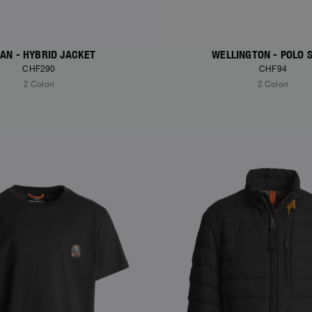
AN - HYBRID JACKET
WELLINGTON - POLO 
CHF290
CHF94
2 Colori
2 Colori