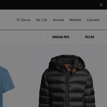
Cerca
Ita | Ch
Accedi
Wishlist
Carrello
ORDINA PER
FILTRO
NEW ARRIVALS
ANTHONY BOGDAN
VOICES FROM ANY COAST
INVISIBLE CITIES
INVISIBLE CITIES
EVERYDAY WEAR
EVERYDAY WEAR