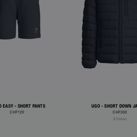
O EASY - SHORT PANTS
UGO - SHORT DOWN J
CHF120
CHF330
3 Colori