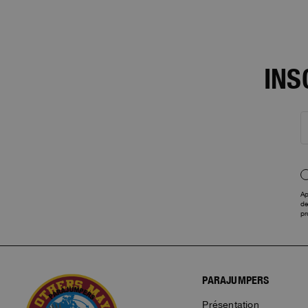
INS
Ap
de
pr
PARAJUMPERS
Présentation