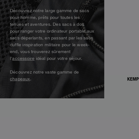
Manch
Alaskan Bush Pilot
Doudounes Sans
Découvrez notre large gamme de sacs
Manch
Parkas
View All
pour homme, prêts pour toutes les
tenues et aventures. Des sacs à dos
Maillots de Bain
Voir tout
pour ranger votre ordinateur portable aux
Veste Parka
sacs déperlants, en passant par les sacs
Voir tout
duffle inspiration militaire pour le week-
end, vous trouverez sûrement
l'
accessoire
idéal pour votre séjour.
Découvrez notre vaste gamme de
KEMP
chapeaux
.