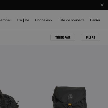
ercher
Fra | Be
Connexion
Liste de souhaits
Panier
TRIER PAR
FILTRE
FILLE
VOICES FROM ANY COAST
INVISIBLE CITIES
INVISIBLE CITIES
EVERYDAY WEAR
EVERYDAY WEAR