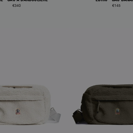
€340
€145
S
NEW ARRIVALS