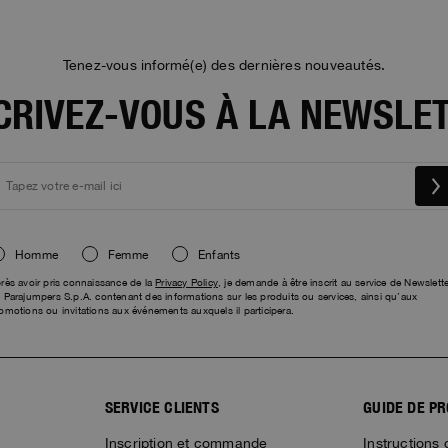
Tenez-vous informé(e) des dernières nouveautés.
CRIVEZ-VOUS À LA NEWSLE
Homme
Femme
Enfants
rès avoir pris connaissance de la
Privacy Policy
, je demande à être inscrit au service de Newslette
 Parajumpers S.p.A. contenant des informations sur les produits ou services, ainsi qu’aux
omotions ou invitations aux événements auxquels il participera.
SERVICE CLIENTS
GUIDE DE P
Inscription et commande
Instructions 