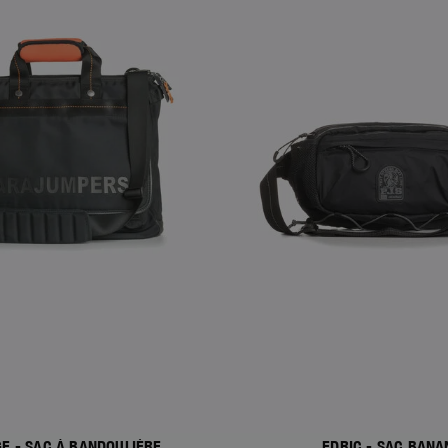
E - SAC À BANDOULIÈRE
EDRIC - SAC BANA