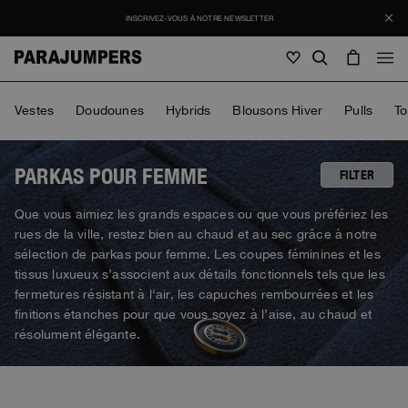
INSCRIVEZ-VOUS À NOTRE NEWSLETTER
Homme
Vestes
Doudounes
Hybrids
Blousons Hiver
Pulls
To
Homme
Femme
Enfants
Femme
PARKAS POUR FEMME
FILTER
Voir tout
Que vous aimiez les grands espaces ou que vous préfériez les
Enfants
rues de la ville, restez bien au chaud et au sec grâce à notre
Vestes
Voir tout
sélection de parkas pour femme. Les coupes féminines et les
Voir tout
Doudounes
tissus luxueux s’associent aux détails fonctionnels tels que les
Sacs & sacs à dos
Masterpiece
Promotions
Vestes
fermetures résistant à l'air, les capuches rembourrées et les
Voir tout
Hybrids
Casquette
finitions étanches pour que vous soyez à l’aise, au chaud et
Icons
Doudounes
Sacs & sacs à dos
résolument élégante.
Masterpiece
Journal
Blousons
Invisible Cities
Hybrids
Voir tout
Casquette
Icons
Maille
Everyday Wear
Stories