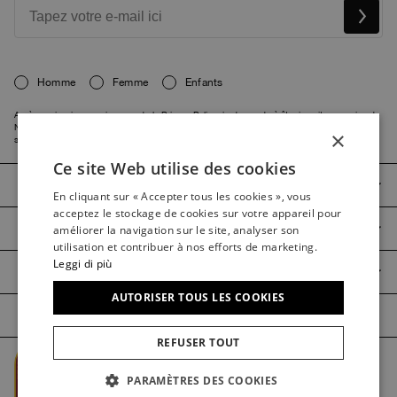
Homme
Femme
Enfants
Après avoir pris connaissance de la
Privacy Policy
, je demande à être inscrit au service de
Newsletter de Parajumpers S.p.A. contenant des informations sur les produits ou
×
services, ainsi qu’aux promotions ou invitations aux événements auxquels il participera.
Ce site Web utilise des cookies
ITALIAN
PARAJUMPERS
En cliquant sur « Accepter tous les cookies », vous
ITALIAN
acceptez le stockage de cookies sur votre appareil pour
SERVICE CLIENTS
FRENCH
améliorer la navigation sur le site, analyser son
utilisation et contribuer à nos efforts de marketing.
GERMAN
Leggi di più
GUIDE DE PRODUITS
SPANISH
AUTORISER TOUS LES COOKIES
ENGLISH
REFUSER TOUT
DUTCH
Managed by The Level @2026 Parajumpers Spa
KOREAN
PARAMÈTRES DES COOKIES
Credits
PRIVACY
MENTIONS LÉGALES