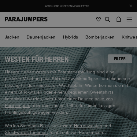
ABONNIERE UNSEREN NEWSLETTER
Herren
Jacken
Daunenjacken
Hybrids
Bomberjacken
Knitwe
Herren
Damen
Kinder
Damen
WESTEN FÜR HERREN
FILTER
Alles anzeigen
Unsere Herrenwesten mit Entenfedernfüllung sind eine
Kinder
perfekte Mischung aus Stil und Zweckmäßigkeit und die ideale
Jacken
Alles anzeigen
Lösung für den saisonalen Wechsel. Im Winter können sie mit
Alles anzeigen
Daunenjacken
einem
Strickwaren
oder einem bequemen
Sweatshirts
Taschen & Rucksäcke
Masterpiece
SALES
Jacken
kombiniert werden, oder unter einer
Daunenjacke von
Alles anzeigen
Hybrids
Mütze
Parajumpers
oder über einem T-Shirt für einen lässigen
Icons
Daunenjacken
Taschen & Rucksäcke
Frühlingslook getragen werden.
Masterpiece
Journal
Bomberjacken
Invisible Cities
Hybrids
Alles anzeigen
Mütze
Icons
Werfen Sie einen Blick auf unsere
Herrenwesten
und
Knitwear
Everyday Wear
Strickwaren für einen
Total Look von Parajumpers.
Stories