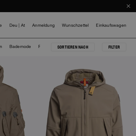
e
Deu | At
Anmeldung
Wunschzettel
Einkaufswagen
n
Bademode
Parka-Jacke
SORTIEREN NACH
FILTER
NEW ARRIVALS
MÄDCHEN
VOICES FROM ANY COAST
INVISIBLE CITIES
INVISIBLE CITIES
EVERYDAY WEAR
EVERYDAY WEAR