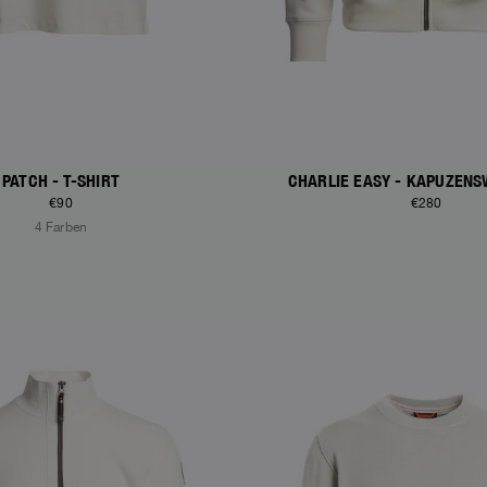
PATCH - T-SHIRT
CHARLIE EASY - KAPUZENS
€90
€280
4 Farben
S
NEW ARRIVALS