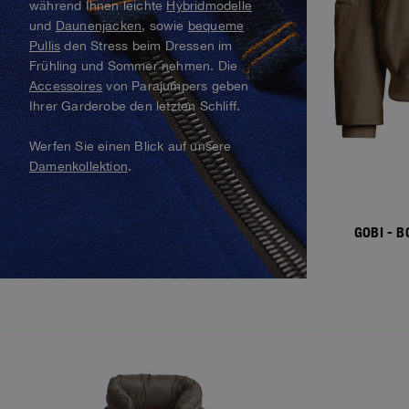
während Ihnen leichte
Hybridmodelle
Alaskan Bush Pilot
und
Daunenjacken
, sowie
bequeme
Westen
Parka
View All
Pullis
den Stress beim Dressen im
Bademode
Alles anzeigen
Frühling und Sommer nehmen. Die
Parka-Jacke
Accessoires
von Parajumpers geben
Ihrer Garderobe den letzten Schliff.
Alles anzeigen
Werfen Sie einen Blick auf unsere
Damenkollektion
.
GOBI - 
NEW ARRIVALS
NEW ARRIVAL