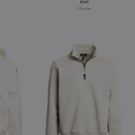
€540
3 Farben
NEW ARRIVALS