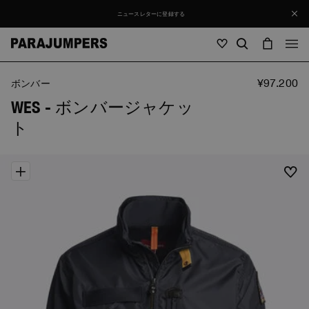
ニュースレターに登録する
¥97.200
メンズ
ボンバー
WES - ボンバージャケッ
メンズ
ウィメンズ
キッズ
ト
ウィメンズ
全て見る
キッズ
ジャケット
全て見る
全て見る
ダウンジャケット
バッグ・バッグパック
Masterpiece
セール
ジャケット
全て見る
Hybrids
ハット
Icons
ダウンジャケット
バッグ・バッグパック
Masterpiece
Journal
ボンバー
Invisible Cities
Hybrids
全て見る
ハット
Icons
ジャケット
Everyday Wear
Stories