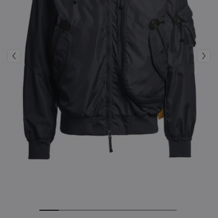
ボンバー
アパレル
全て見る
Invisible Cities
Polo & T-Shirts
Rescue
STORIES
パーカー
アクセサリー
アパレル
Everyday Wear
パーカー
Travel
トップス & Tシャツ
Saving the Pallas' cat
アクセサリー
Rescue
Login
ジャケット
Bluemoon The Crew
ジャケット
Wishlist
Travel
オーバーシャツ
Anthony Bogdan
Customer Service
ベスト
Voices from an Icy Coast
Anthony Bogdan
ベスト
Icons
言語: 日本
Parka
Wiggo Antonsen
Icons
メンズ 水着
Heidi Sevestre
パーカージャケット
Jason Roberts
Parka
Kristin Eriksson
Hege Giske
View All