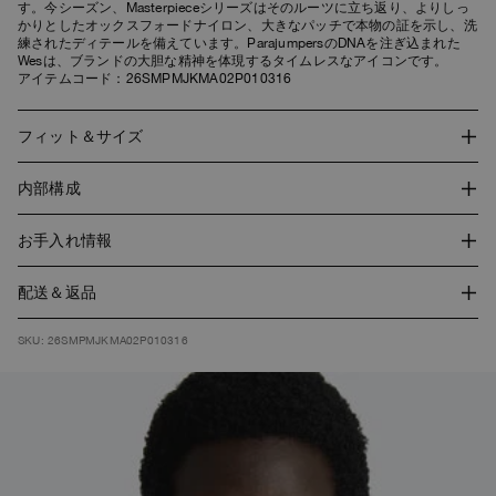
す。今シーズン、Masterpieceシリーズはそのルーツに立ち返り、よりしっ
かりとしたオックスフォードナイロン、大きなパッチで本物の証を示し、洗
練されたディテールを備えています。ParajumpersのDNAを注ぎ込まれた
Wesは、ブランドの大胆な精神を体現するタイムレスなアイコンです。
アイテムコード：26SMPMJKMA02P010316
フィット＆サイズ
こちらのスタイルはレギュラーフィットです。モデル身長は1.86mで、着用
内部構成
サイズはLです。モデルが着用している商品はシルエットをご確認いただく
ためのものであり、カラーはお選びの色と一致しない場合があります。
シェル: 100% ポリアミド
お手入れ情報
ライニング: 100% ポリエステル
洗濯しないでください。漂白しないでください。タンブル乾燥しないでくだ
配送＆返品
さい。アイロンをかけないでください。プロのウェットクリーニングを行っ
てください。
はこちらでご覧ください
すべてのご注文で標準配送が無料
。
SKU: 26SMPMJKMA02P010316