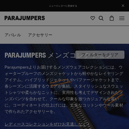
ニュースレターに登録する
メンズ
アパレル
アクセサリー
メンズ
ウィメンズ
キッズ
ウィメンズ
PARAJUMPERS メンズコレクション
フィルターをクリア
全て見る
Parajumpersよりお届けするメンズウェアコレクションには、ウ
キッズ
ォータープルーフのメンズジャケットから軽やかなレイヤリング
ジャケット
全て見る
アイテム、ハイブリッドジャケットやパファージャケットまで、
全て見る
各シーズンに活躍するウェアが集結。スタイリッシュなスウェッ
ダウンジャケット
バッグ・バッグパック
Masterpiece
セール
トシャツや柔らかなニットに、実用性も考えてデザインされたメ
ジャケット
全て見る
Hybrids
ンズパンツを合わせて、クールな印象を放つカジュアルな装い
ハット
Icons
ダウンジャケット
に。コーディネートの仕上げには、丈夫なコットンやウール素材
バッグ・バッグパック
Masterpiece
Journal
ボンバー
で作られたアクセサリーを。
Invisible Cities
Hybrids
全て見る
ハット
Icons
ジャケット
Everyday Wear
レディースコレクションをぜひお見逃しなく
！
Stories