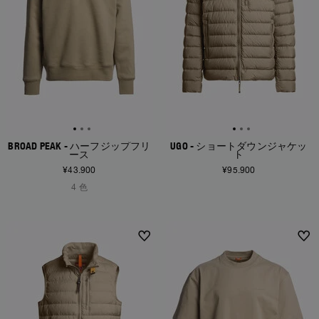
BROAD PEAK - ハーフジップフリ
UGO - ショートダウンジャケッ
ース
ト
¥43.900
¥95.900
4 色
NEW ARRIVALS
NEW ARRIVALS