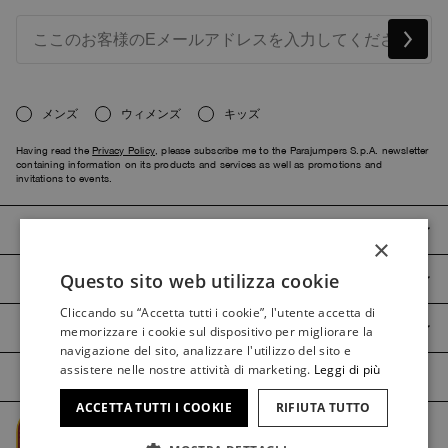
メンズ
ウィメンズ
キッズ
Having read the
Privacy Policy
, please subscribe me to the Parajumpers S.p.A. newsletter
containing information on its products and services as well as promotions and
invitations to events.
PARAJUMPERS
×
Questo sito web utilizza cookie
CUSTOMER SERVICE
ITALIAN
Cliccando su “Accetta tutti i cookie”, l'utente accetta di
ITALIAN
PRODUCT GUIDES
memorizzare i cookie sul dispositivo per migliorare la
FRENCH
navigazione del sito, analizzare l'utilizzo del sito e
assistere nelle nostre attività di marketing.
Leggi di più
GERMAN
ACCETTA TUTTI I COOKIE
RIFIUTA TUTTO
SPANISH
Managed by The Level @2026 Parajumpers Spa