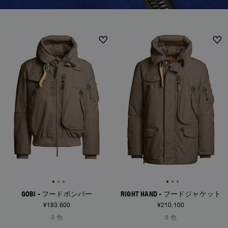
ボンバー
アパレル
全て見る
Invisible Cities
Polo & T-Shirts
Rescue
STORIES
パーカー
アクセサリー
アパレル
Everyday Wear
パーカー
Travel
トップス & Tシャツ
Saving the Pallas' cat
アクセサリー
NEW ARRIVALS
NEW ARRIVALS
Rescue
Login
ジャケット
Bluemoon The Crew
ニット
Wishlist
Travel
オーバーシャツ
Anthony Bogdan
Customer Service
ジャケット
Voices from an Icy Coast
Anthony Bogdan
ベスト
言語: 日本
ベスト
Wiggo Antonsen
メンズ 水着
Parka
Heidi Sevestre
パーカージャケット
Jason Roberts
Kristin Eriksson
Hege Giske
GOBI - フードボンバー
RIGHT HAND - フードジャケット
¥183.600
¥210.100
View All
3 色
5 色