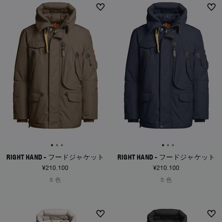
ボンバー
アパレル
全て見る
Invisible Cities
Polo & T-Shirts
NEW ARRIVALS
NEW ARRIVALS
Rescue
STORIES
パーカー
アクセサリー
アパレル
Everyday Wear
パーカー
Travel
トップス & Tシャツ
Saving the Pallas' cat
アクセサリー
Rescue
Login
ジャケット
Bluemoon The Crew
ニット
Wishlist
Travel
オーバーシャツ
Anthony Bogdan
Customer Service
ジャケット
Voices from an Icy Coast
Anthony Bogdan
ベスト
言語: 日本
ベスト
Wiggo Antonsen
メンズ 水着
Parka
Heidi Sevestre
パーカージャケット
Jason Roberts
RIGHT HAND - フードジャケット
RIGHT HAND - フードジャケット
Kristin Eriksson
¥210.100
¥210.100
5 色
5 色
Hege Giske
View All
NEW ARRIVALS
NEW ARRIVALS