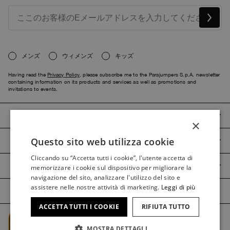
メンズ
ウィメンズ
キッズ
Having read the
Privacy Policy
, please subscribe me to the Parajumpers S.p.A. newsletter
containing information on its products and services as well as promotions and
invitations to events.
PARAJUMPERS
×
Questo sito web utilizza cookie
CUSTOMER SERVICE
ITALIAN
Cliccando su “Accetta tutti i cookie”, l'utente accetta di
ITALIAN
PRODUCT GUIDES
memorizzare i cookie sul dispositivo per migliorare la
FRENCH
navigazione del sito, analizzare l'utilizzo del sito e
assistere nelle nostre attività di marketing.
Leggi di più
GERMAN
ACCETTA TUTTI I COOKIE
RIFIUTA TUTTO
SPANISH
Managed by The Level @2026 Parajumpers Spa
MOSTRA DETTAGLI
ENGLISH