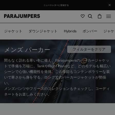
ニュースレターに登録する
メンズ
ジャケット
ダウンジャケット
Hybrids
ボンバー
ジャケ
メンズ
ウィメンズ
キッズ
ウィメンズ
メンズ パーカー
フィルターをクリア
全て見る
間もなく訪れる寒い冬に備え、Parajumpersのパーカージャケッ
キッズ
トで準備を万端に。TankやRight Handなど、どのモデルも幅広い
ジャケット
全て見る
シーンで心強い機能性を発揮。この季節もコンテンポラリーな装
全て見る
ダウンジャケット
いで寒さから身を守る、ロング丈のパーカージャケットが勢揃
バッグ・バッグパック
Masterpiece
セール
ジャケット
い。
全て見る
Hybrids
ハット
メンズパンツやフリースのコレクションもチェックし、コーディ
Icons
ダウンジャケット
バッグ・バッグパック
ネートをお楽しみください。
Masterpiece
Journal
ボンバー
Invisible Cities
Hybrids
全て見る
ハット
Icons
ジャケット
Everyday Wear
Stories