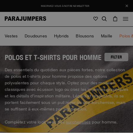
INSCRIVEZ-VOUS À NOTRE NEWSLETTER
Homme
Vestes
Doudounes
Hybrids
Blousons
Maille
Polos &
Homme
Femme
Enfants
Femme
POLOS ET T-SHIRTS POUR HOMME
FILTER
Voir tout
Des essentiels du quotidien aux pièces fortes, notre collection
Enfants
de polos et t-shirts pour homme propose des options
Vestes
Voir tout
polyvalentes pour chaque style. Optez pour des modèles
Voir tout
Doudounes
classiques avec écusson logo ou osez les imprimés graphiques
Sacs & sacs à dos
Masterpiece
Promotions
Vestes
et les détails d’inspiration militaire. Légers et respirants, ils se
Voir tout
Hybrids
Casquette
portent facilement sous un pull léger ou une surchemise, mais
Icons
Doudounes
Sacs & sacs à dos
se suffisent à eux-mêmes par temps doux.
Masterpiece
Journal
Blousons
Invisible Cities
Hybrids
Voir tout
Casquette
Icons
Complétez votre look avec nos
surchemises
pour homme.
Maille
Everyday Wear
Stories