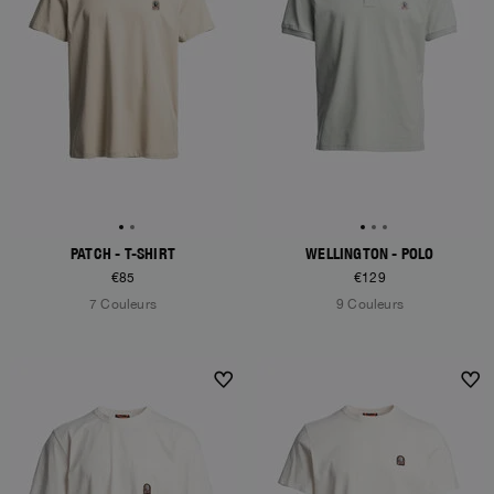
PATCH - T-SHIRT
WELLINGTON - POLO
€85
€129
7 Couleurs
9 Couleurs