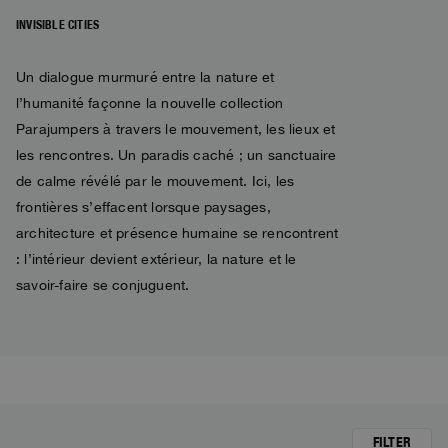
Blousons Hiver
Vêtement
Voir tout
Invisible Cities
Polos & T-Shirts
Rescue
INVISIBLE CITIES
STORIES
Pulls
Accessoires
Vêtement
Everyday Wear
Pulls
Travel
Un dialogue murmuré entre la nature et
Tops et T-shirts
Saving the Pallas' cat
Accessoires
Rescue
Login
l’humanité façonne la nouvelle collection
Pantalons
Bluemoon The Crew
Maille
Wishlist
Parajumpers à travers le mouvement, les lieux et
Travel
Surchemises
Anthony Bogdan
les rencontres. Un paradis caché ; un sanctuaire
Service Clients
Pantalons
Voices from an Icy Coast
Anthony Bogdan
de calme révélé par le mouvement. Ici, les
Doudounes Sans Manch
Langue: FR
frontières s’effacent lorsque paysages,
Doudounes Sans Manch
Wiggo Antonsen
Maillots de Bain
architecture et présence humaine se rencontrent
Parkas
Heidi Sevestre
: l’intérieur devient extérieur, la nature et le
Veste Parka
savoir-faire se conjuguent.
Jason Roberts
Kristin Eriksson
Hege Giske
View All
FILTER