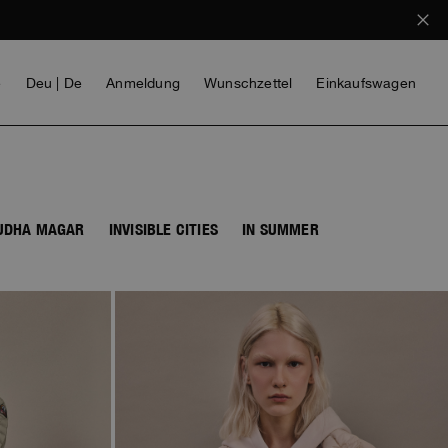
e
Deu | De
Anmeldung
Wunschzettel
Einkaufswagen
BUDHA MAGAR
INVISIBLE CITIES
IN SUMMER
MÄDCHEN
VOICES FROM ANY COAST
INVISIBLE CITIES
INVISIBLE CITIES
EVERYDAY WEAR
EVERYDAY WEAR