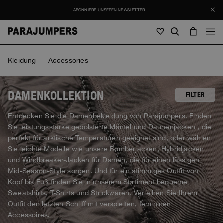
ABONNIERE UNSEREN NEWSLETTER
Herren
Kleidung
Accessories
Herren
Damen
Kinder
Damen
DAMENKOLLEKTION
FILTER
Alles anzeigen
Entdecken Sie die Damenbekleidung von Parajumpers. Finden
Kinder
Sie leistungsstarke gepolsterte
Mäntel
und
Daunenjacken
, die
Jacken
Alles anzeigen
perfekt für arktische Temperaturen geeignet sind, oder wählen
Alles anzeigen
Sie leichte Modelle wie unsere
Bomberjacken
,
Hybridjacken
Daunenjacken
Taschen & Rucksäcke
Masterpiece
SALES
und Windbreaker-Jacken für Damen, die für einen lässigen
Jacken
Alles anzeigen
Hybrids
Mid-Season-Style sorgen. Und für ein stimmiges Outfit von
Mütze
Icons
Daunenjacken
Kopf bis Fuß finden Sie in unserem Sortiment bequeme
Taschen & Rucksäcke
Masterpiece
Journal
Bomberjacken
Sweatshirts
, T-Shirts und Strickwaren. Verleihen Sie Ihrem
Invisible Cities
Hybrids
Alles anzeigen
Mütze
Outfit den letzten Schliff mit verspielten, femininen
Icons
Knitwear
Everyday Wear
Accessoires
.
Stories