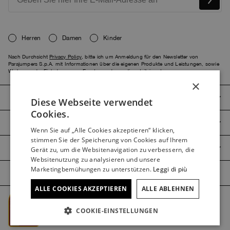
Herren
Damen
Kinder
Nach Durchsicht
Privacy Policy
, bitte ich um Anmeldung für den Newsletter von
Parajumpers S.p.A. mit Informationen über die eigenen Produkte und Leistungen, sowie
Werbung oder Einladungen zu Events, an denen diese teilnimmt.
×
PARAJUMPERS
Diese Webseite verwendet
ITALIAN
Cookies.
ITALIAN
CUSTOMER SERVICE
Wenn Sie auf „Alle Cookies akzeptieren“ klicken,
FRENCH
stimmen Sie der Speicherung von Cookies auf Ihrem
PRODUKTLEITFADEN
Gerät zu, um die Websitenavigation zu verbessern, die
GERMAN
Websitenutzung zu analysieren und unsere
Marketingbemühungen zu unterstützen.
Leggi di più
SPANISH
ALLE COOKIES AKZEPTIEREN
ALLE ABLEHNEN
ENGLISH
Managed by The Level @2026 Parajumpers Spa
DUTCH
COOKIE-EINSTELLUNGEN
PRIVACY
RECHTSBEREICH
CREDITS
KOREAN