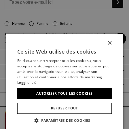
Homme
Femme
Enfants
Après avoir pris connaissance de la
Privacy Policy
, je demande à être inscrit au service de
Newsletter de Parajumpers S.p.A. contenant des informations sur les produits ou
×
services, ainsi qu’aux promotions ou invitations aux événements auxquels il participera.
Ce site Web utilise des cookies
ITALIAN
PARAJUMPERS
En cliquant sur « Accepter tous les cookies », vous
ITALIAN
acceptez le stockage de cookies sur votre appareil pour
SERVICE CLIENTS
FRENCH
améliorer la navigation sur le site, analyser son
utilisation et contribuer à nos efforts de marketing.
GERMAN
Leggi di più
GUIDE DE PRODUITS
SPANISH
AUTORISER TOUS LES COOKIES
ENGLISH
REFUSER TOUT
DUTCH
Managed by The Level @2026 Parajumpers Spa
KOREAN
PARAMÈTRES DES COOKIES
Credits
PRIVACY
MENTIONS LÉGALES