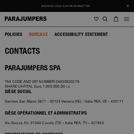
INSCRIVEZ-VOUS À NOTRE NEWSLETTER
POLICIES
BUREAUX
ACCESSIBILITY STATEMENT
Homme
CONTACTS
Homme
Femme
Enfants
Femme
Voir tout
PARAJUMPERS SPA
Enfants
Vestes
Voir tout
TAX CODE AND VAT NUMBER 04630620278
Voir tout
SHARE CAPITAL Euro 1.000.000,00 i.v.
Doudounes
Sacs & sacs à dos
SIÈGE SOCIAL
Masterpiece
Promotions
Vestes
Voir tout
Sestiere San Marco 3877 - 30124 Venezia (VE) – Italia REA: VE – 435171
Hybrids
Casquette
Icons
Doudounes
Sacs & sacs à dos
Masterpiece
Journal
SIÈGE OPÉRATIONNEL ET ADMINISTRATIFS
Blousons
Invisible Cities
Hybrids
Voir tout
Casquette
Icons
Via Guizza, 55, 31040 Covolo (TV) – Italie REA: TV – 427353
Maille
Everyday Wear
Stories