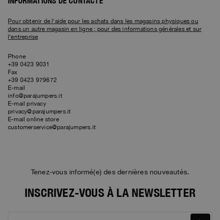
Blousons Hiver
Vêtement
INFORMATIONS DE CONTACTE
Voir tout
Invisible Cities
Polos & T-Shirts
Rescue
STORIES
Pulls
Accessoires
Vêtement
Pour obtenir de l'aide pour les achats dans les magasins physiques ou
Everyday Wear
dans un autre magasin en ligne ; pour des informations générales et sur
Pulls
Travel
l'entreprise
Tops et T-shirts
Saving the Pallas' cat
Accessoires
Rescue
Login
Pantalons
Bluemoon The Crew
Phone
Maille
Wishlist
Travel
+39 0423 9031
Surchemises
Fax
Anthony Bogdan
+39 0423 979672
Service Clients
Pantalons
Voices from an Icy Coast
Anthony Bogdan
E-mail
Doudounes Sans Manch
info@parajumpers.it
Langue: FR
Doudounes Sans Manch
Wiggo Antonsen
E-mail privacy
privacy@parajumpers.it
Maillots de Bain
E-mail online store
Parkas
Heidi Sevestre
customerservice@parajumpers.it
Veste Parka
Jason Roberts
Kristin Eriksson
Tenez-vous informé(e) des dernières nouveautés.
Hege Giske
INSCRIVEZ-VOUS À LA NEWSLETTER
View All