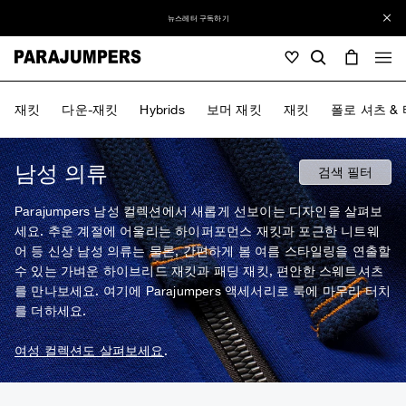
뉴스레터 구독하기
남성
재킷
다운-재킷
Hybrids
보머 재킷
재킷
폴로 셔츠 &
남성
여성
주니어
여성
남성 의류
검색 필터
전체 보기
Parajumpers 남성 컬렉션에서 새롭게 선보이는 디자인을 살펴보
주니어
세요. 추운 계절에 어울리는 하이퍼포먼스 재킷과 포근한 니트웨
재킷
전체 보기
어 등 신상 남성 의류는 물론, 간편하게 봄 여름 스타일링을 연출할
전체 보기
수 있는 가벼운 하이브리드 재킷과 패딩 재킷, 편안한 스웨트셔츠
다운-재킷
남성 가방 & 백팩
Masterpiece
할인
를 만나보세요. 여기에 Parajumpers 액세서리로 룩에 마무리 터치
재킷
전체 보기
Hybrids
를 더하세요.
모자
Icons
다운-재킷
가방
Masterpiece
Journal
보머 재킷
여성 컬렉션도 살펴보세요
.
Invisible Cities
Hybrids
전체 보기
모자
Icons
재킷
Everyday Wear
Stories