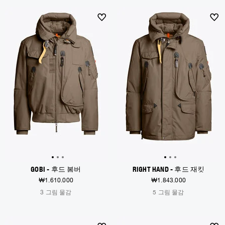
보머 재킷
의류
전체 보기
Invisible Cities
폴로 셔츠 & 티셔츠
Rescue
STORIES
플리스
액세서리
NEW ARRIVALS
NEW ARRIVALS
의류
Everyday Wear
플리스
Travel
탑 & 티셔츠
Saving the Pallas' cat
액세서리
Rescue
Login
바지
Bluemoon The Crew
니트웨어
Wishlist
Travel
오버셔츠
Anthony Bogdan
Customer Service
바지
Voices from an Icy Coast
Anthony Bogdan
베스트
언어: 한국
베스트
Wiggo Antonsen
남성 수영 반바지
파카
Heidi Sevestre
파카 재킷
Jason Roberts
Kristin Eriksson
GOBI - 후드 봄버
RIGHT HAND - 후드 재킷
₩1.610.000
₩1.843.000
Hege Giske
3 그림 물감
5 그림 물감
View All