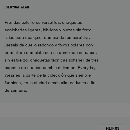
Bomber
Ropa
Ver todo
Invisible Cities
Polos & T-Shirts
Rescue
EVERYDAY WEAR
STORIES
Sudaderas
Accesorios
Ropa
Everyday Wear
Sudaderas
Travel
Prendas exteriores versátiles, chaquetas
Tops y T-shirts
Saving the Pallas' cat
Accesorios
Rescue
Login
acolchadas ligeras, híbridos y piezas sin forro
Pantalones
Bluemoon The Crew
Prendas de punto
Wishlist
listas para cualquier cambio de temperatura.
Travel
Sobrecamisas
Anthony Bogdan
Jerséis de cuello redondo y forros polares con
Servicio al Cliente
Pantalones
Voices from an Icy Coast
Anthony Bogdan
cremallera completa que se combinan en capas
Chalecos
Idioma: ES
sin esfuerzo, chaquetas técnicas softshell de tres
Chalecos
Wiggo Antonsen
Bañadores
capas para cuando cambia el tiempo. Everyday
Parka
Heidi Sevestre
Wear es la parte de la colección que siempre
Chaqueta Parka
funciona, en la ciudad o más allá, de lunes a fin
Jason Roberts
de semana.
Kristin Eriksson
Hege Giske
View All
FILTROS