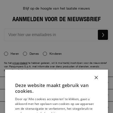
Blijf op de hoogte van het laatste nieuws
AANMELDEN VOOR DE NIEUWSBRIEF
Heren
Dames
Kinderen
Na het
privacybeleid
te hebben gelezen, wil ik me hierbij inschrijven voor de nieuwsbrief
van Parajumpers S.p.A. met informatie over diens producten of diensten, evenals
promoties of uitnodigingen voor evenementen waaraan ik kan deelnemen.
×
PARAJUMPERS
Deze website maakt gebruik van
ITALIAN
cookies.
ITALIAN
KLANTENSERVICE
Door op ‘Alle cookies accepteren’ te klikken, gaat u
FRENCH
akkoord met het opslaan van cookies op uw apparaat
HULP NODIG?
om de sitenavigatie te verbeteren, het sitegebruik te
GERMAN