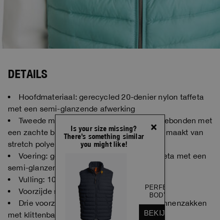
DETAILS
Hoofdmateriaal: gerecycled 20-denier nylon taffeta
met een semi-glanzende afwerking
Tweede materiaal: honingraatstructuur gebonden met
×
Is your size missing?
een zachte binnenzijde van jersey, beide gemaakt van
There’s something similar
stretch polyester
you might like!
Voering: gerecycled 20-denier nylon taffeta met een
semi-glanzende afwerking
Vulling: 100% eendendons
PERFECT - DOWN
Voorzijde sluiting met een tweewegrits
BODYWARMER
Drie voorzakken, één met rits en twee binnenzakken
BEKIJK ARTIKEL
met klittenband