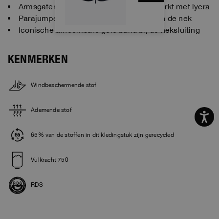
Armsgaten, zakken en onderkant afgewerkt met lycra
Parajumpers-patch op de achterkant van de nek
Iconische afneembare gele band bij de neksluiting
KENMERKEN
Windbeschermende stof
Ademende stof
65% van de stoffen in dit kledingstuk zijn gerecycled
Vulkracht 750
RDS